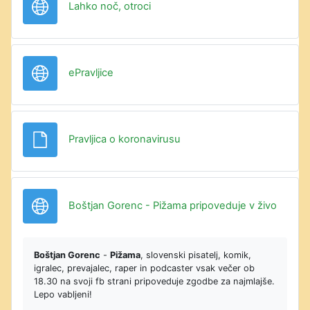
URL
Lahko noč, otroci
URL
ePravljice
Datoteka
Pravljica o koronavirusu
URL
Boštjan Gorenc - Pižama pripoveduje v živo
Boštjan Gorenc
-
Pižama
, slovenski pisatelj, komik,
igralec, prevajalec, raper in podcaster vsak večer ob
18.30 na svoji fb strani pripoveduje zgodbe za najmlajše.
Lepo vabljeni!