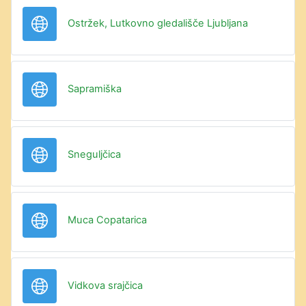
URL
Ostržek, Lutkovno gledališče Ljubljana
URL
Sapramiška
URL
Sneguljčica
URL
Muca Copatarica
URL
Vidkova srajčica