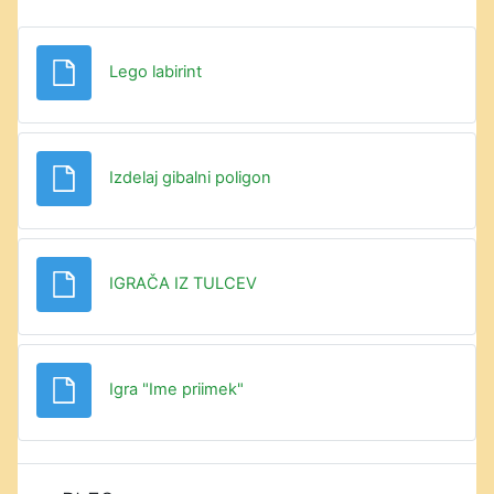
Datoteka
Lego labirint
Datoteka
Izdelaj gibalni poligon
Datoteka
IGRAČA IZ TULCEV
Datoteka
Igra "Ime priimek"