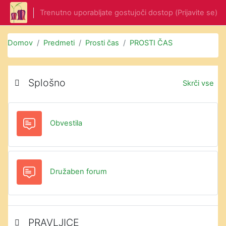
Preskoči na glavno vsebino
Trenutno uporabljate gostujoči dostop (
Prijavite se
)
Domov
Predmeti
Prosti čas
PROSTI ČAS
Oris teme
Splošno
Skrči vse
Forum
Obvestila
Družaben forum
PRAVLJICE