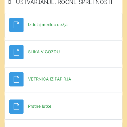
USTVARJANJE, ROČNE SPRETNOSTI
Datoteka
Izdelaj merilec dežja
Datoteka
SLIKA V GOZDU
Datoteka
VETRNICA IZ PAPIRJA
Datoteka
Prstne lutke