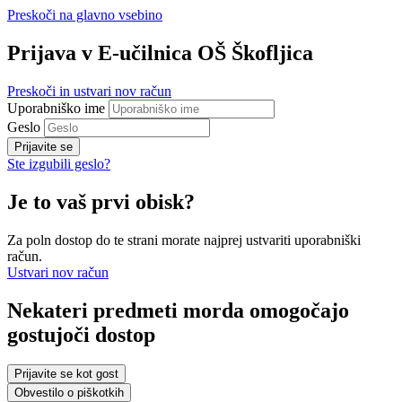
Preskoči na glavno vsebino
Prijava v E-učilnica OŠ Škofljica
Preskoči in ustvari nov račun
Uporabniško ime
Geslo
Prijavite se
Ste izgubili geslo?
Je to vaš prvi obisk?
Za poln dostop do te strani morate najprej ustvariti uporabniški
račun.
Ustvari nov račun
Nekateri predmeti morda omogočajo
gostujoči dostop
Prijavite se kot gost
Obvestilo o piškotkih