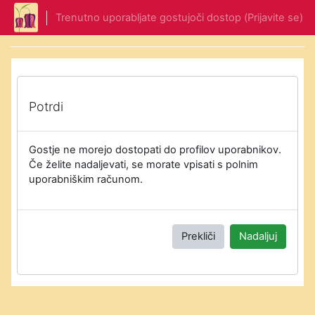
Preskoči na glavno vsebino
Trenutno uporabljate gostujoči dostop (
Prijavite se
)
Potrdi
Gostje ne morejo dostopati do profilov uporabnikov.
Če želite nadaljevati, se morate vpisati s polnim
uporabniškim računom.
Prekliči
Nadaljuj