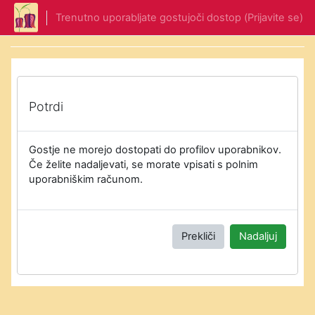
Preskoči na glavno vsebino
Trenutno uporabljate gostujoči dostop (
Prijavite se
)
Potrdi
Gostje ne morejo dostopati do profilov uporabnikov.
Če želite nadaljevati, se morate vpisati s polnim
uporabniškim računom.
Prekliči
Nadaljuj