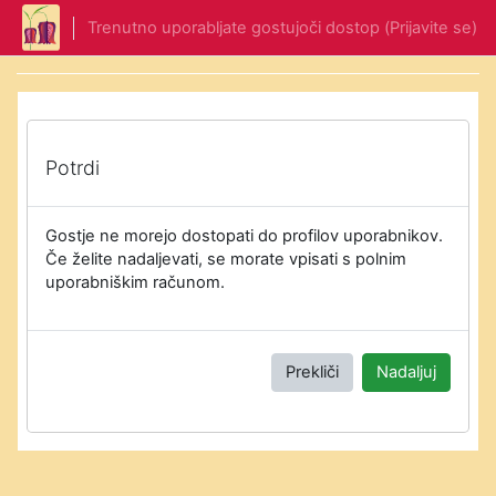
Preskoči na glavno vsebino
Trenutno uporabljate gostujoči dostop (
Prijavite se
)
Potrdi
Gostje ne morejo dostopati do profilov uporabnikov.
Če želite nadaljevati, se morate vpisati s polnim
uporabniškim računom.
Prekliči
Nadaljuj