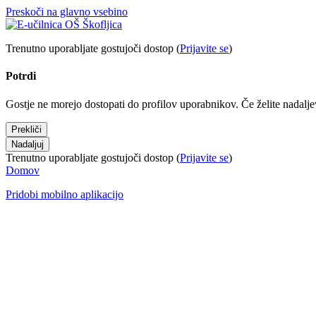
Preskoči na glavno vsebino
Trenutno uporabljate gostujoči dostop (
Prijavite se
)
Potrdi
Gostje ne morejo dostopati do profilov uporabnikov. Če želite nadalj
Prekliči
Nadaljuj
Trenutno uporabljate gostujoči dostop (
Prijavite se
)
Domov
Pridobi mobilno aplikacijo