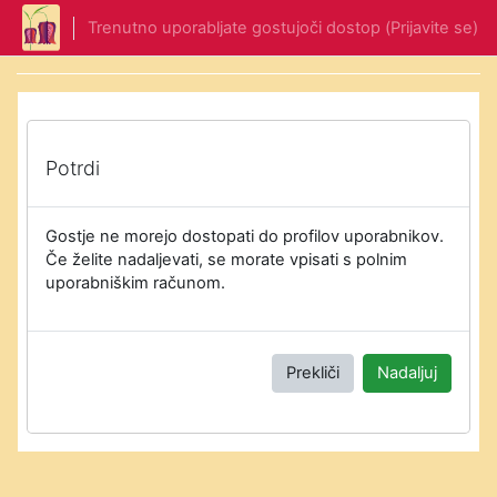
Preskoči na glavno vsebino
Trenutno uporabljate gostujoči dostop (
Prijavite se
)
Potrdi
Gostje ne morejo dostopati do profilov uporabnikov.
Če želite nadaljevati, se morate vpisati s polnim
uporabniškim računom.
Prekliči
Nadaljuj