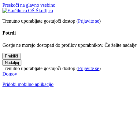
Preskoči na glavno vsebino
Trenutno uporabljate gostujoči dostop (
Prijavite se
)
Potrdi
Gostje ne morejo dostopati do profilov uporabnikov. Če želite nadalj
Prekliči
Nadaljuj
Trenutno uporabljate gostujoči dostop (
Prijavite se
)
Domov
Pridobi mobilno aplikacijo