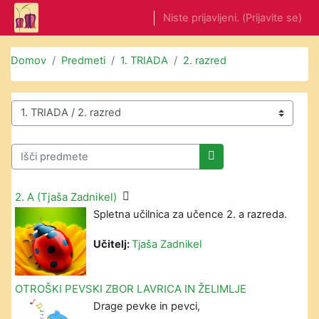
Preskoči na glavno vsebino
Niste prijavljeni. (
Prijavite se
)
Domov
Predmeti
1. TRIADA
2. razred
Kategorije predmetov
Išči predmete
Išči predmete
2. A (Tjaša Zadnikel)
Spletna učilnica za učence 2. a razreda.
Učitelj:
Tjaša Zadnikel
OTROŠKI PEVSKI ZBOR LAVRICA IN ŽELIMLJE
Drage pevke in pevci,