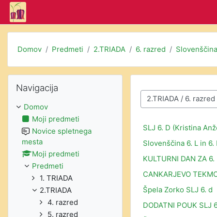
Preskoči na glavno vsebino
Domov
Predmeti
2.TRIADA
6. razred
Slovenščin
Preskoči Navigacija
Navigacija
Kategorije predmetov
Domov
Moji predmeti
SLJ 6. D (Kristina Anž
Novice spletnega
mesta
Slovenščina 6. L in 6.
Moji predmeti
KULTURNI DAN ZA 6. r
Predmeti
CANKARJEVO TEKMOV
1. TRIADA
Špela Zorko SLJ 6. d
2.TRIADA
4. razred
DODATNI POUK SLJ 
5. razred