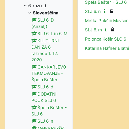
Špela Bešter - SLJ 6
6. razred
SLJ 6. n
Slovenščina
SLJ 6. D
Metka Pukšič Mavsar
(Anželj)
SLJ 6. m
SLJ 6. L in 6. M
Polonca Košir SLO 6
KULTURNI
DAN ZA 6.
Katarina Hafner Blatn
razrede 1. 12.
2020
CANKARJEVO
TEKMOVANJE -
Špela Bešter
SLJ 6. d
DODATNI
POUK SLJ 6
Špela Bešter -
SLJ 6
SLJ 6. n
Metka Pukšič