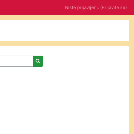
Niste prijavljeni. (
Prijavite se
)
Išči predmete