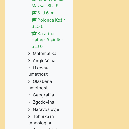
Mavsar SLJ 6
SLJ 6. m
Polonca Košir
SLO 6
Katarina
Hafner Blatnik -
SLJ 6
Matematika
Angleščina
Likovna
umetnost
Glasbena
umetnost
Geografija
Zgodovina
Naravoslovje
Tehnika in
tehnologija