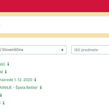
a
Išči predmete
elj)
 M
azrede 1. 12. 2020
ANJE - Špela Bešter
6