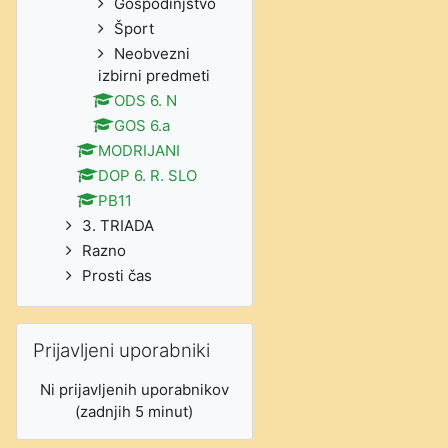
Gospodinjstvo
Šport
Neobvezni
izbirni predmeti
ODS 6. N
GOS 6.a
MODRIJANI
DOP 6. R. SLO
PB11
3. TRIADA
Razno
Prosti čas
Preskoči Prijavljeni uporabniki
Prijavljeni uporabniki
Ni prijavljenih uporabnikov
(zadnjih 5 minut)