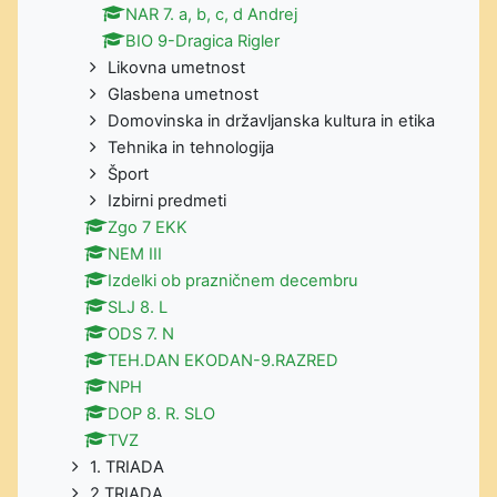
NAR 7. a, b, c, d Andrej
BIO 9-Dragica Rigler
Likovna umetnost
Glasbena umetnost
Domovinska in državljanska kultura in etika
Tehnika in tehnologija
Šport
Izbirni predmeti
Zgo 7 EKK
NEM III
Izdelki ob prazničnem decembru
SLJ 8. L
ODS 7. N
TEH.DAN EKODAN-9.RAZRED
NPH
DOP 8. R. SLO
TVZ
1. TRIADA
2.TRIADA