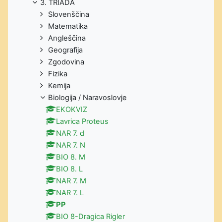
3. TRIADA
Slovenščina
Matematika
Angleščina
Geografija
Zgodovina
Fizika
Kemija
Biologija / Naravoslovje
EKOKVIZ
Lavrica Proteus
NAR 7. d
NAR 7. N
BIO 8. M
BIO 8. L
NAR 7. M
NAR 7. L
PP
BIO 8-Dragica Rigler