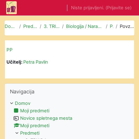
Preskoči na glavno vsebino
Niste prijavljeni. (
Prijavite se
)
Domov
Predmeti
3. TRIADA
Biologija / Naravoslovje
PP
Povzetek
PP
Učitelj:
Petra Pavlin
Preskoči Navigacija
Navigacija
Domov
Moji predmeti
Novice spletnega mesta
Moji predmeti
Predmeti