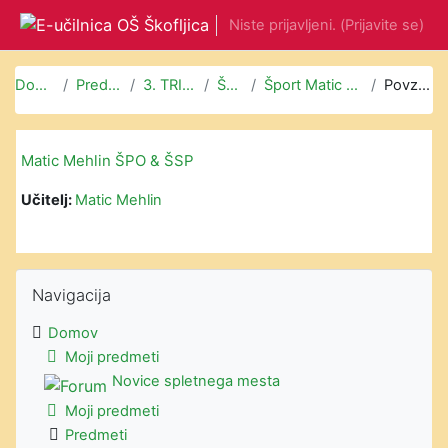
Preskoči na glavno vsebino
Niste prijavljeni. (
Prijavite se
)
Domov
Predmeti
3. TRIADA
Šport
Šport Matic Mehlin
Povzetek
Matic Mehlin ŠPO & ŠSP
Učitelj:
Matic Mehlin
Preskoči Navigacija
Navigacija
Domov
Moji predmeti
Novice spletnega mesta
Moji predmeti
Predmeti