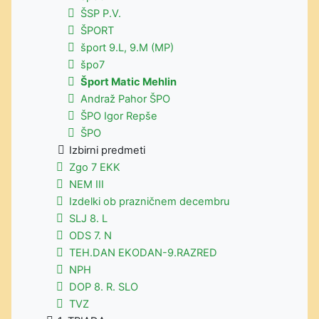
ŠSP P.V.
ŠPORT
šport 9.L, 9.M (MP)
špo7
Šport Matic Mehlin
Andraž Pahor ŠPO
ŠPO Igor Repše
ŠPO
Izbirni predmeti
Zgo 7 EKK
NEM III
Izdelki ob prazničnem decembru
SLJ 8. L
ODS 7. N
TEH.DAN EKODAN-9.RAZRED
NPH
DOP 8. R. SLO
TVZ