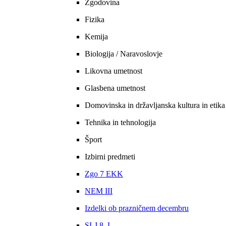
Zgodovina
Fizika
Kemija
Biologija / Naravoslovje
Likovna umetnost
Glasbena umetnost
Domovinska in državljanska kultura in etika
Tehnika in tehnologija
Šport
Izbirni predmeti
Zgo 7 EKK
NEM III
Izdelki ob prazničnem decembru
SLJ 8. L