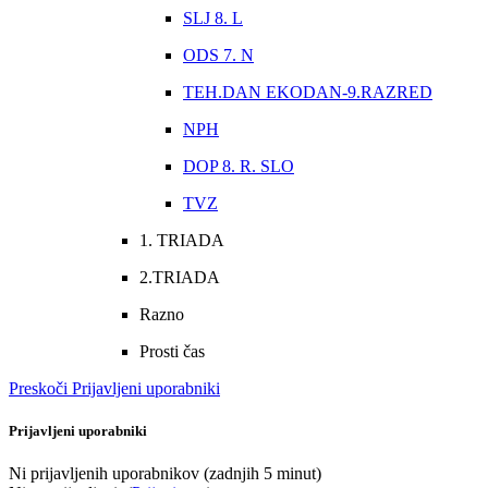
SLJ 8. L
ODS 7. N
TEH.DAN EKODAN-9.RAZRED
NPH
DOP 8. R. SLO
TVZ
1. TRIADA
2.TRIADA
Razno
Prosti čas
Preskoči Prijavljeni uporabniki
Prijavljeni uporabniki
Ni prijavljenih uporabnikov (zadnjih 5 minut)