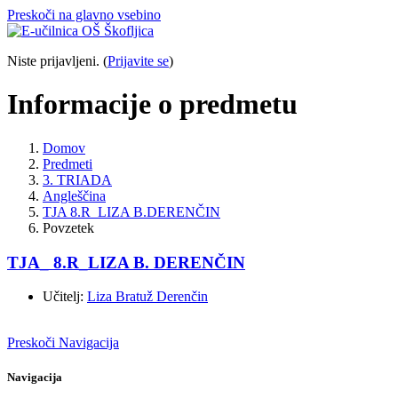
Preskoči na glavno vsebino
Niste prijavljeni. (
Prijavite se
)
Informacije o predmetu
Domov
Predmeti
3. TRIADA
Angleščina
TJA 8.R_LIZA B.DERENČIN
Povzetek
TJA_ 8.R_LIZA B. DERENČIN
Učitelj:
Liza Bratuž Derenčin
Preskoči Navigacija
Navigacija