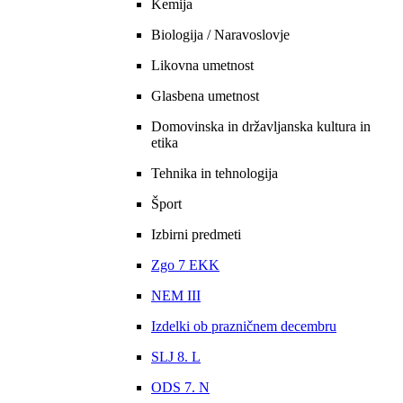
Kemija
Biologija / Naravoslovje
Likovna umetnost
Glasbena umetnost
Domovinska in državljanska kultura in
etika
Tehnika in tehnologija
Šport
Izbirni predmeti
Zgo 7 EKK
NEM III
Izdelki ob prazničnem decembru
SLJ 8. L
ODS 7. N