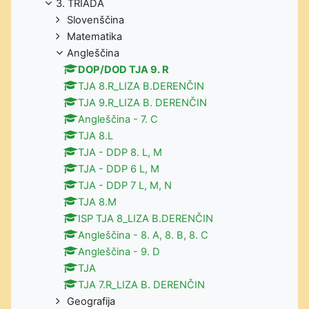
3. TRIADA
Slovenščina
Matematika
Angleščina
DOP/DOD TJA 9. R
TJA 8.R_LIZA B.DERENČIN
TJA 9.R_LIZA B. DERENČIN
Angleščina - 7. C
TJA 8.L
TJA - DDP 8. L, M
TJA - DDP 6 L, M
TJA - DDP 7 L, M, N
TJA 8.M
ISP TJA 8_LIZA B.DERENČIN
Angleščina - 8. A, 8. B, 8. C
Angleščina - 9. D
TJA
TJA 7.R_LIZA B. DERENČIN
Geografija