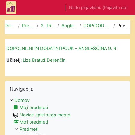
Preskoči na glavno vsebino
Niste prijavljeni. (
Prijavite se
)
Domov
Predmeti
3. TRIADA
Angleščina
DOP/DOD TJA 9. R
Povzetek
DOPOLNILNI IN DODATNI POUK - ANGLEŠČINA 9. R
Učitelj:
Liza Bratuž Derenčin
Preskoči Navigacija
Navigacija
Domov
Moji predmeti
Novice spletnega mesta
Moji predmeti
Predmeti