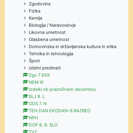
Zgodovina
Fizika
Kemija
Biologija / Naravoslovje
Likovna umetnost
Glasbena umetnost
Domovinska in državljanska kultura in etika
Tehnika in tehnologija
Šport
Izbirni predmeti
Zgo 7 EKK
NEM III
Izdelki ob prazničnem decembru
SLJ 8. L
ODS 7. N
TEH.DAN EKODAN-9.RAZRED
NPH
DOP 8. R. SLO
TVZ