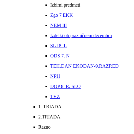
Izbirni predmeti
Zgo 7 EKK
NEM III
Izdelki ob prazničnem decembru
SLJ 8. L
ODS 7. N
TEH.DAN EKODAN-9.RAZRED
NPH
DOP 8. R. SLO
TVZ
1. TRIADA
2.TRIADA
Razno