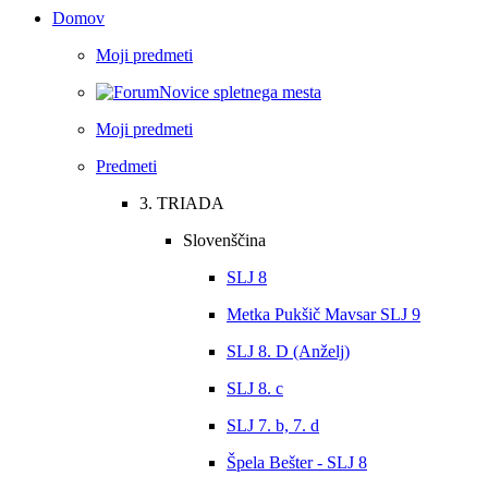
Domov
Moji predmeti
Novice spletnega mesta
Moji predmeti
Predmeti
3. TRIADA
Slovenščina
SLJ 8
Metka Pukšič Mavsar SLJ 9
SLJ 8. D (Anželj)
SLJ 8. c
SLJ 7. b, 7. d
Špela Bešter - SLJ 8