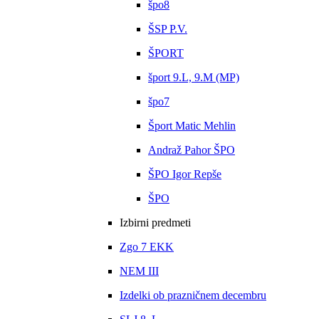
špo8
ŠSP P.V.
ŠPORT
šport 9.L, 9.M (MP)
špo7
Šport Matic Mehlin
Andraž Pahor ŠPO
ŠPO Igor Repše
ŠPO
Izbirni predmeti
Zgo 7 EKK
NEM III
Izdelki ob prazničnem decembru