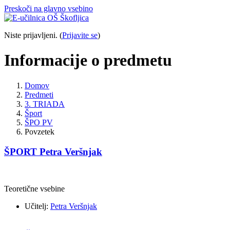
Preskoči na glavno vsebino
Niste prijavljeni. (
Prijavite se
)
Informacije o predmetu
Domov
Predmeti
3. TRIADA
Šport
ŠPO PV
Povzetek
ŠPORT Petra Veršnjak
Teoretične vsebine
Učitelj:
Petra Veršnjak