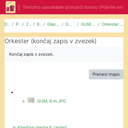
Preskoči na glavno vsebino
Trenutno uporabljate gostujoči dostop (
Prijavite se
)
Domov
Predmeti
2.TRIADA
6. razred
Glasbena umetnost
GUM 6. l in 6. m
GUM 6. m (27. 3. 2020)
Orkester (končaj zapis v zvezek)
Orkester (končaj zapis v zvezek)
Končaj zapis v zvezek.
Prenesi mapo
GUM, 6.m.JPG
← Klasična glasba 6. razred