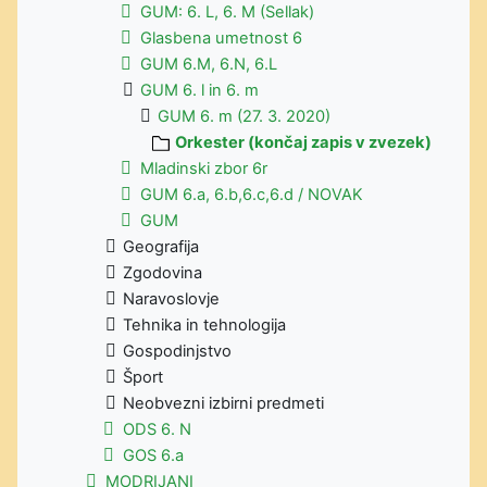
GUM: 6. L, 6. M (Sellak)
Glasbena umetnost 6
GUM 6.M, 6.N, 6.L
GUM 6. l in 6. m
GUM 6. m (27. 3. 2020)
Orkester (končaj zapis v zvezek)
Mladinski zbor 6r
GUM 6.a, 6.b,6.c,6.d / NOVAK
GUM
Geografija
Zgodovina
Naravoslovje
Tehnika in tehnologija
Gospodinjstvo
Šport
Neobvezni izbirni predmeti
ODS 6. N
GOS 6.a
MODRIJANI