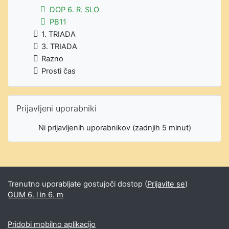
DOP 6. R. SLO
PB11
1. TRIADA
3. TRIADA
Razno
Prosti čas
Preskoči Prijavljeni uporabniki
Prijavljeni uporabniki
Ni prijavljenih uporabnikov (zadnjih 5 minut)
Trenutno uporabljate gostujoči dostop (
Prijavite se
)
GUM 6. l in 6. m
Pridobi mobilno aplikacijo