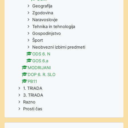
Geografija
Zgodovina
Naravoslovje
Tehnika in tehnologija
Gospodinjstvo
Šport
Neobvezni izbirni predmeti
ODS 6. N
GOS 6.a
MODRIJANI
DOP 6. R. SLO
PB11
1. TRIADA
3. TRIADA
Razno
Prosti čas
Preskoči Prijavljeni uporabniki