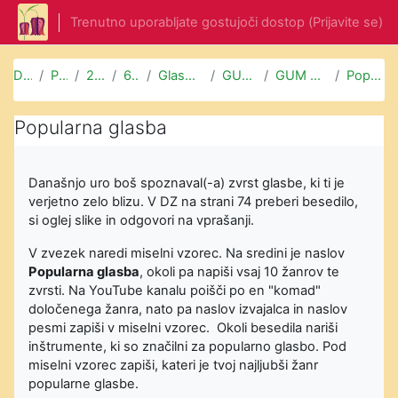
Preskoči na glavno vsebino
Trenutno uporabljate gostujoči dostop (
Prijavite se
)
Domov
Predmeti
2.TRIADA
6. razred
Glasbena umetnost
GUM 6. l in 6. m
GUM 6. m (17. 4. 2020)
Popularna glasba
Popularna glasba
Današnjo uro boš spoznaval(-a) zvrst glasbe, ki ti je
verjetno zelo blizu. V DZ na strani 74 preberi besedilo,
si oglej slike in odgovori na vprašanji.
V zvezek naredi miselni vzorec. Na sredini je naslov
Popularna glasba
, okoli pa napiši vsaj 10 žanrov te
zvrsti. Na YouTube kanalu poišči po en "komad"
določenega žanra, nato pa naslov izvajalca in naslov
pesmi zapiši v miselni vzorec. Okoli besedila nariši
inštrumente, ki so značilni za popularno glasbo. Pod
miselni vzorec zapiši, kateri je tvoj najljubši žanr
popularne glasbe.