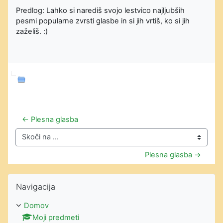
Predlog: Lahko si narediš svojo lestvico najljubših
pesmi popularne zvrsti glasbe in si jih vrtiš, ko si jih
zaželiš. :)
← Plesna glasba
Skoči na ...
Plesna glasba →
Preskoči Navigacija
Navigacija
Domov
Moji predmeti