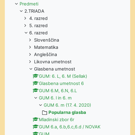
Predmeti
2.TRIADA
4. razred
5. razred
6. razred
Slovenščina
Matematika
Angleščina
Likovna umetnost
Glasbena umetnost
GUM: 6. L, 6. M (Sellak)
Glasbena umetnost 6
GUM 6.M, 6.N, 6.L
GUM 6. l in 6. m
GUM 6. m (17. 4. 2020)
Popularna glasba
Mladinski zbor 6r
GUM 6.a, 6.b,6.c,6.d / NOVAK
GUM