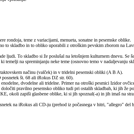
ere rondoja, teme z variacijami, menueta, sonatne in pesemske oblike.
o to skladbo in to obliko uporabili z otroškim pevskim zborom na Lavri
 mlade ljudi. To skladbo si že poslušal na letošnjem kulturnem dne
, ki temelji na spreminjanju neke teme (osnovno temo v nadaljevanju skla
ktovskem načinu (valček) in v tridelni pesemski obliki (A B A).
netek št. 68 ali iRokus DZ str. 60).
e, dvodelne ali tridelne. Primer na otroški pesmici Izidor ovčice pase
oločiti pravilno pesemsko obliko tudi pri ostalih skladbah, ki jih že p
li zapiši glasbene oblike, ki si jih spoznal(-a) in jih imaš na strani 
etek na iRokus ali CD-ju (prehod iz počasnega v hitri, "allegro" del bo