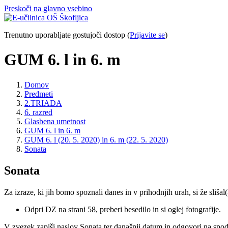
Preskoči na glavno vsebino
Trenutno uporabljate gostujoči dostop (
Prijavite se
)
GUM 6. l in 6. m
Domov
Predmeti
2.TRIADA
6. razred
Glasbena umetnost
GUM 6. l in 6. m
GUM 6. l (20. 5. 2020) in 6. m (22. 5. 2020)
Sonata
Sonata
Za izraze, ki jih bomo spoznali danes in v prihodnjih urah, si že slišal
Odpri DZ na strani 58, preberi besedilo in si oglej fotografije.
V zvezek zapiši naslov Sonata ter današnji datum in odgovori na spod