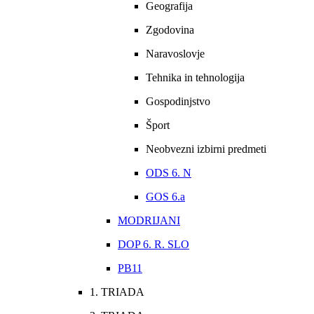
Geografija
Zgodovina
Naravoslovje
Tehnika in tehnologija
Gospodinjstvo
Šport
Neobvezni izbirni predmeti
ODS 6. N
GOS 6.a
MODRIJANI
DOP 6. R. SLO
PB11
1. TRIADA