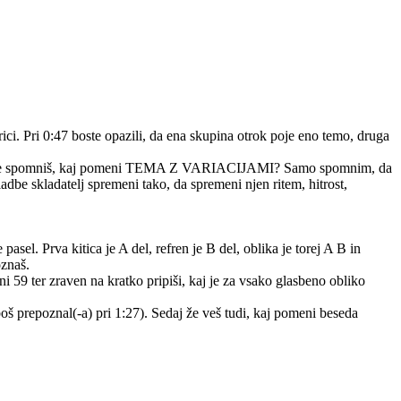
ci. Pri 0:47 boste opazili, da ena skupina otrok poje eno temo, druga
vu. Se še spomniš, kaj pomeni TEMA Z VARIACIJAMI? Samo spomnim, da
dbe skladatelj spremeni tako, da spremeni njen ritem, hitrost,
l. Prva kitica je A del, refren je B del, oblika je torej A B in
oznaš.
59 ter zraven na kratko pripiši, kaj je za vsako glasbeno obliko
š prepoznal(-a) pri 1:27). Sedaj že veš tudi, kaj pomeni beseda