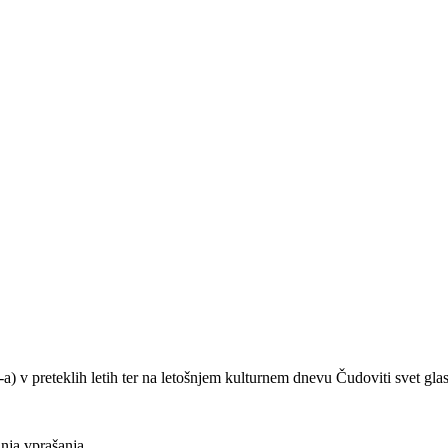
(-a) v preteklih letih ter na letošnjem kulturnem dnevu Čudoviti svet gla
nja vprašanja.