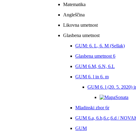
Matematika
Angleščina
Likovna umetnost
Glasbena umetnost
GUM: 6. L, 6. M (Sellak)
Glasbena umetnost 6
GUM 6.M, 6.N, 6.L
GUM 6. l in 6. m
GUM 6. l (20. 5. 2020) i
Sonata
Mladinski zbor 6r
GUM 6.a, 6.b,6.c,6.d / NOVA
GUM