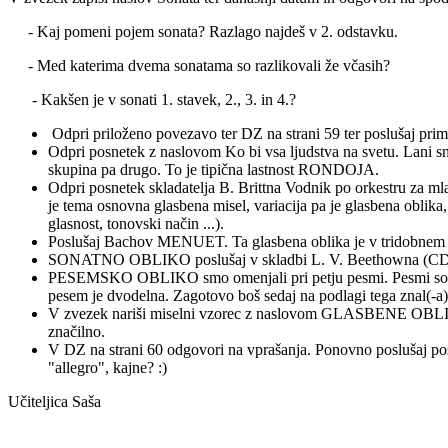
- Kaj pomeni pojem sonata? Razlago najdeš v 2. odstavku.
- Med katerima dvema sonatama so razlikovali že včasih?
- Kakšen je v sonati 1. stavek, 2., 3. in 4.?
Odpri priloženo povezavo ter DZ na strani 59 ter poslušaj prim
Odpri posnetek z naslovom Ko bi vsa ljudstva na svetu. Lani sm
skupina pa drugo. To je tipična lastnost RONDOJA.
Odpri posnetek skladatelja B. Brittna Vodnik po orkestru za
je tema osnovna glasbena misel, variacija pa je glasbena oblika
glasnost, tonovski način ...).
Poslušaj Bachov MENUET. Ta glasbena oblika je v tridobnem ta
SONATNO OBLIKO poslušaj v skladbi L. V. Beethowna (CD pos
PESEMSKO OBLIKO smo omenjali pri petju pesmi. Pesmi so enodeln
pesem je dvodelna. Zagotovo boš sedaj na podlagi tega znal(-a) d
V zvezek nariši miselni vzorec z naslovom GLASBENE OBLIKE, oko
značilno.
V DZ na strani 60 odgovori na vprašanja. Ponovno poslušaj posn
"allegro", kajne? :)
Učiteljica Saša