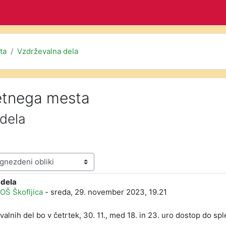
ta
Vzdrževalna dela
etnega mesta
dela
 dela
orov: 0
 OŠ Škofljica
-
sreda, 29. november 2023, 19.21
valnih del bo v četrtek, 30. 11., med 18. in 23. uro dostop do s