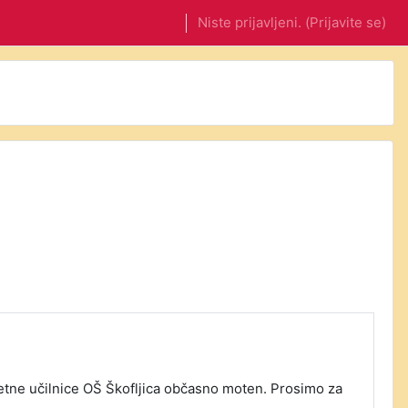
Niste prijavljeni. (
Prijavite se
)
pletne učilnice OŠ Škofljica občasno moten. Prosimo za