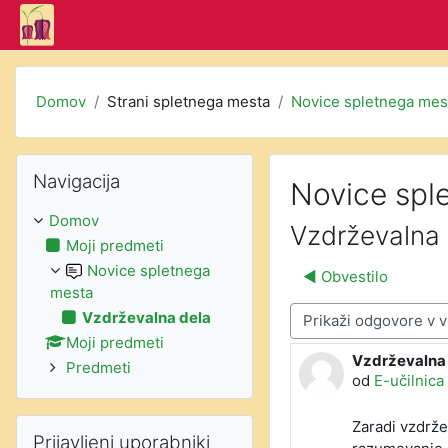
Preskoči na glavno vsebino
Domov
Strani spletnega mesta
Novice spletnega mes
Preskoči Navigacija
Navigacija
Novice spl
Domov
Vzdrževalna 
Moji predmeti
Novice spletnega
◀︎ Obvestilo
mesta
Vzdrževalna dela
Način prikaza
Moji predmeti
Vzdrževalna
Število odgov
Predmeti
od
E-učilnica
Preskoči Prijavljeni uporabniki
Zaradi vzdrže
Prijavljeni uporabniki