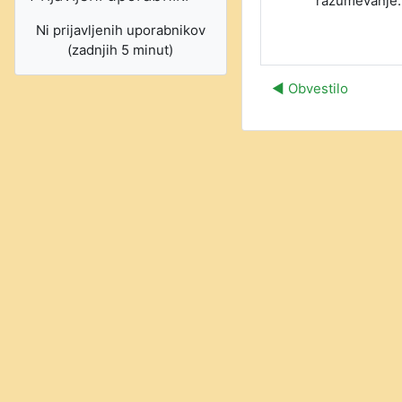
razumevanje.
Ni prijavljenih uporabnikov
(zadnjih 5 minut)
◀︎ Obvestilo