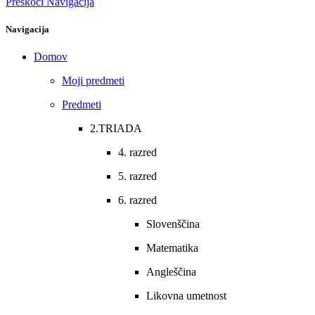
Preskoči Navigacija
Navigacija
Domov
Moji predmeti
Predmeti
2.TRIADA
4. razred
5. razred
6. razred
Slovenščina
Matematika
Angleščina
Likovna umetnost