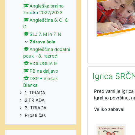
Angleška bralna
značka 2022/2023
Angleščina 6. C, 6.
D
SLJ 7. M in 7. N
Zdrava šola
Angleščina dodatni
pouk - 8. razred
BIOLOGIJA 9
PB na daljavo
Igrica SRČ
DSP - Vinšek
Blanka
Pred vami je igrica 
1. TRIADA
igralno površino, na
2.TRIADA
3. TRIADA
Veliko zabave!
Prosti čas
Preskoči Prijavljeni uporabniki