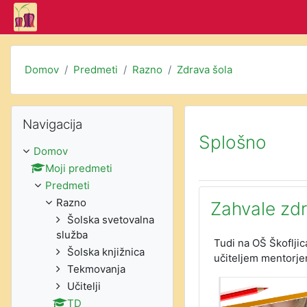
Preskoči na glavno vsebino
Domov
Predmeti
Razno
Zdrava šola
Preskoči Navigacija
Navigacija
Oris teme
Splošno
Domov
Moji predmeti
Predmeti
Razno
Zahvale zd
Šolska svetovalna
služba
Tudi na OŠ Škoflji
Šolska knjižnica
učiteljem mentorje
Tekmovanja
Učitelji
TD