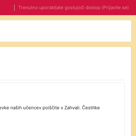
Trenutno uporabljate gostujoči dostop (
Prijavite se
)
vke naših učencev poiščite v Zahvali. Čestitke