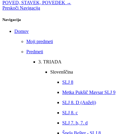
POVED, STAVEK, POVEDEK →
Preskoči Navigacija
Navigacija
Domov
Moji predmeti
Predmeti
3. TRIADA
Slovenščina
SLJ 8
Metka Pukšič Mavsar SLJ 9
SLJ 8. D (Anželj)
SLJ 8. c
SLJ 7. b, 7. d
Špela Bešter - SLJ 8