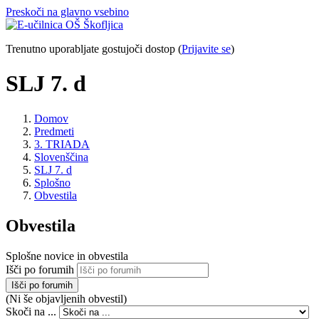
Preskoči na glavno vsebino
Trenutno uporabljate gostujoči dostop (
Prijavite se
)
SLJ 7. d
Domov
Predmeti
3. TRIADA
Slovenščina
SLJ 7. d
Splošno
Obvestila
Obvestila
Splošne novice in obvestila
Išči po forumih
Išči po forumih
(Ni še objavljenih obvestil)
Skoči na ...