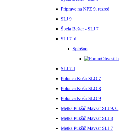
Priprave na NPZ 9. razred
SLJ 9
Špela Bešter - SLJ 7
SLJ 7. d
Splošno
Obvestila
SLJ 7. l
Polonca Košir SLO 7
Polonca Košir SLO 8
Polonca Košir SLO 9
Metka Pukšič Mavsar SLJ 9. C
Metka Pukšič Mavsar SLJ 8
Metka Pukšič Mavsar SLJ 7