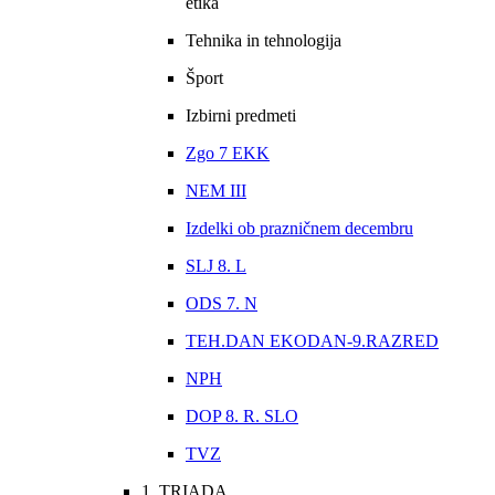
etika
Tehnika in tehnologija
Šport
Izbirni predmeti
Zgo 7 EKK
NEM III
Izdelki ob prazničnem decembru
SLJ 8. L
ODS 7. N
TEH.DAN EKODAN-9.RAZRED
NPH
DOP 8. R. SLO
TVZ
1. TRIADA