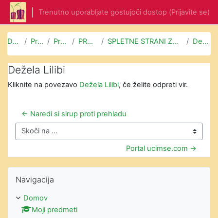
Preskoči na glavno vsebino
Trenutno uporabljate gostujoči dostop (
Prijavite se
)
Domov
Predmeti
Prosti čas
PROSTI ČAS
SPLETNE STRANI ZA UTRJEVANJE ZNANJA
Dežela Lilibi
Dežela Lilibi
Kliknite na povezavo
Dežela Lilibi
, če želite odpreti vir.
← Naredi si sirup proti prehladu
Skoči na ...
Portal ucimse.com →
Preskoči Navigacija
Navigacija
Domov
Moji predmeti