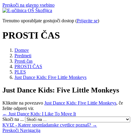
Preskoči na glavno vsebino
Trenutno uporabljate gostujoči dostop (
Prijavite se
)
PROSTI ČAS
Domov
Predmeti
Prosti čas
PROSTI ČAS
PLES
Just Dance Kids: Five Little Monkeys
Just Dance Kids: Five Little Monkeys
Kliknite na povezavo
Just Dance Kids: Five Little Monkeys
, če
želite odpreti vir.
← Just Dance Kids: I Like To Move It
Skoči na ...
KVIZ - Katere spomladanske cvetlice poznaš? →
Preskoči Navigacija