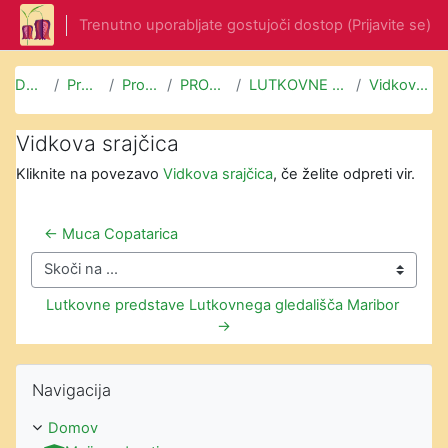
Preskoči na glavno vsebino
Trenutno uporabljate gostujoči dostop (
Prijavite se
)
Domov
Predmeti
Prosti čas
PROSTI ČAS
LUTKOVNE PREDSTAVE
Vidkova srajčica
Vidkova srajčica
Kliknite na povezavo
Vidkova srajčica
, če želite odpreti vir.
← Muca Copatarica
Skoči na ...
Lutkovne predstave Lutkovnega gledališča Maribor 
→
Preskoči Navigacija
Navigacija
Domov