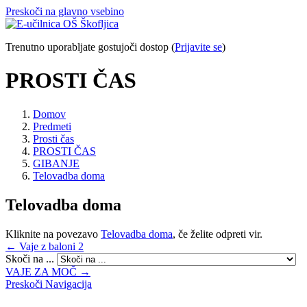
Preskoči na glavno vsebino
Trenutno uporabljate gostujoči dostop (
Prijavite se
)
PROSTI ČAS
Domov
Predmeti
Prosti čas
PROSTI ČAS
GIBANJE
Telovadba doma
Telovadba doma
Kliknite na povezavo
Telovadba doma
, če želite odpreti vir.
← Vaje z baloni 2
Skoči na ...
VAJE ZA MOČ →
Preskoči Navigacija