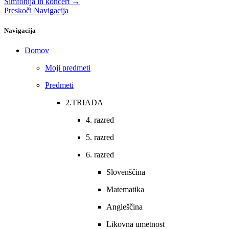
Simfonija in koncert →
Preskoči Navigacija
Navigacija
Domov
Moji predmeti
Predmeti
2.TRIADA
4. razred
5. razred
6. razred
Slovenščina
Matematika
Angleščina
Likovna umetnost