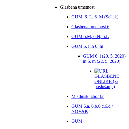
Glasbena umetnost
GUM: 6. L, 6. M (Sellak)
Glasbena umetnost 6
GUM 6.M, 6.N, 6.L
GUM 6. l in 6. m
GUM 6. l (20. 5. 2020)
in 6. m (22. 5. 2020)
GLASBENE
OBLIKE (za
poslušanje)
Mladinski zbor 6r
GUM 6.a, 6.b,6.c,6.d /
NOVAK
GUM