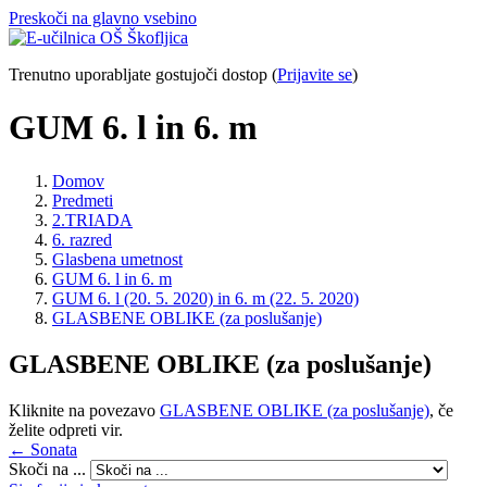
Preskoči na glavno vsebino
Trenutno uporabljate gostujoči dostop (
Prijavite se
)
GUM 6. l in 6. m
Domov
Predmeti
2.TRIADA
6. razred
Glasbena umetnost
GUM 6. l in 6. m
GUM 6. l (20. 5. 2020) in 6. m (22. 5. 2020)
GLASBENE OBLIKE (za poslušanje)
GLASBENE OBLIKE (za poslušanje)
Kliknite na povezavo
GLASBENE OBLIKE (za poslušanje)
, če
želite odpreti vir.
← Sonata
Skoči na ...