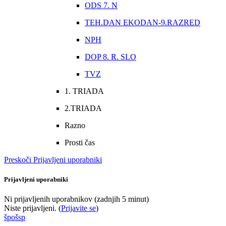
ODS 7. N
TEH.DAN EKODAN-9.RAZRED
NPH
DOP 8. R. SLO
TVZ
1. TRIADA
2.TRIADA
Razno
Prosti čas
Preskoči Prijavljeni uporabniki
Prijavljeni uporabniki
Ni prijavljenih uporabnikov (zadnjih 5 minut)
Niste prijavljeni. (
Prijavite se
)
špošsp