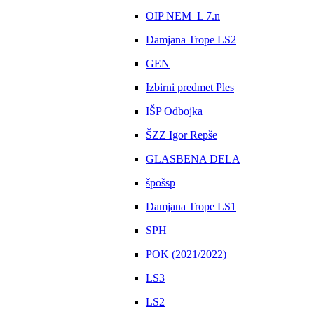
OIP NEM_L 7.n
Damjana Trope LS2
GEN
Izbirni predmet Ples
IŠP Odbojka
ŠZZ Igor Repše
GLASBENA DELA
špošsp
Damjana Trope LS1
SPH
POK (2021/2022)
LS3
LS2