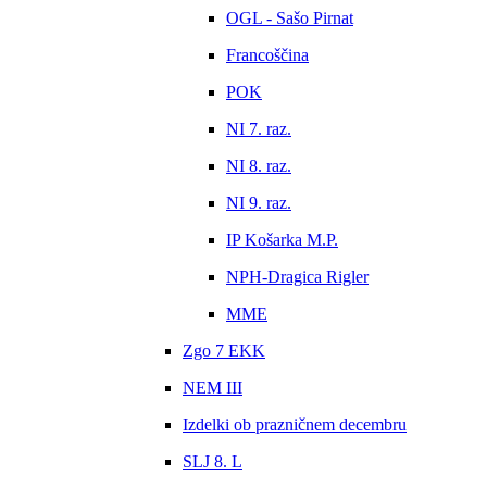
OGL - Sašo Pirnat
Francoščina
POK
NI 7. raz.
NI 8. raz.
NI 9. raz.
IP Košarka M.P.
NPH-Dragica Rigler
MME
Zgo 7 EKK
NEM III
Izdelki ob prazničnem decembru
SLJ 8. L