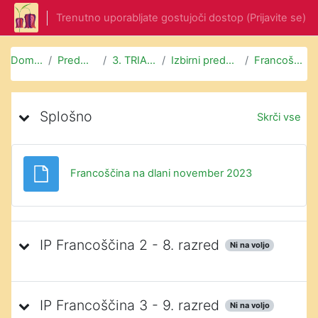
Preskoči na glavno vsebino
Trenutno uporabljate gostujoči dostop (
Prijavite se
)
Domov
Predmeti
3. TRIADA
Izbirni predmeti
Francoščina
Oris teme
Splošno
Skrči vse
Datoteka
Francoščina na dlani november 2023
IP Francoščina 2 - 8. razred
Ni na voljo
IP Francoščina 3 - 9. razred
Ni na voljo