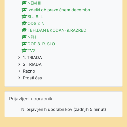
NEM III
Izdelki ob prazničnem decembru
SLJ 8. L
ODS 7. N
TEH.DAN EKODAN-9.RAZRED
NPH
DOP 8. R. SLO
TVZ
1. TRIADA
2.TRIADA
Razno
Prosti čas
Preskoči Prijavljeni uporabniki
Prijavljeni uporabniki
Ni prijavljenih uporabnikov (zadnjih 5 minut)