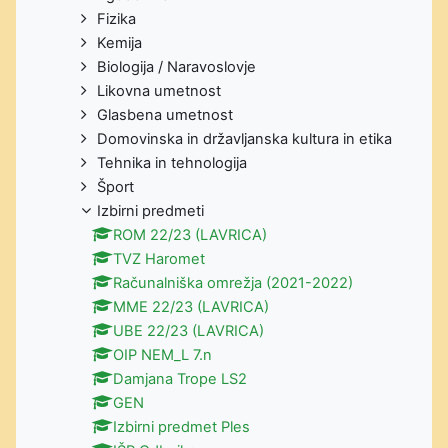
Fizika
Kemija
Biologija / Naravoslovje
Likovna umetnost
Glasbena umetnost
Domovinska in državljanska kultura in etika
Tehnika in tehnologija
Šport
Izbirni predmeti
ROM 22/23 (LAVRICA)
TVZ Haromet
Računalniška omrežja (2021-2022)
MME 22/23 (LAVRICA)
UBE 22/23 (LAVRICA)
OIP NEM_L 7.n
Damjana Trope LS2
GEN
Izbirni predmet Ples