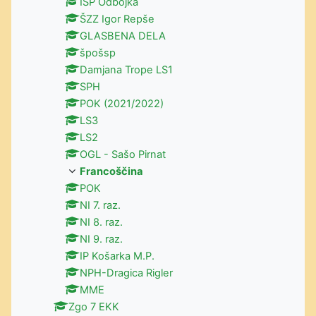
IŠP Odbojka
ŠZZ Igor Repše
GLASBENA DELA
špošsp
Damjana Trope LS1
SPH
POK (2021/2022)
LS3
LS2
OGL - Sašo Pirnat
Francoščina
POK
NI 7. raz.
NI 8. raz.
NI 9. raz.
IP Košarka M.P.
NPH-Dragica Rigler
MME
Zgo 7 EKK