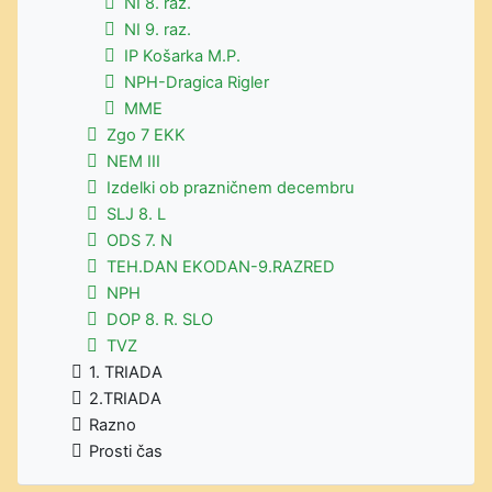
NI 8. raz.
NI 9. raz.
IP Košarka M.P.
NPH-Dragica Rigler
MME
Zgo 7 EKK
NEM III
Izdelki ob prazničnem decembru
SLJ 8. L
ODS 7. N
TEH.DAN EKODAN-9.RAZRED
NPH
DOP 8. R. SLO
TVZ
1. TRIADA
2.TRIADA
Razno
Prosti čas