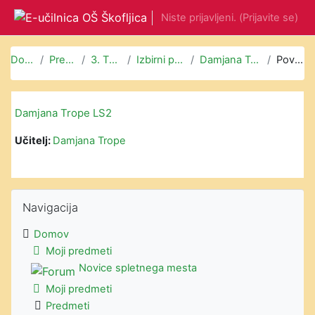
Preskoči na glavno vsebino
Niste prijavljeni. (
Prijavite se
)
Domov
Predmeti
3. TRIADA
Izbirni predmeti
Damjana Trope LS2
Povzetek
Damjana Trope LS2
Učitelj:
Damjana Trope
Preskoči Navigacija
Navigacija
Domov
Moji predmeti
Novice spletnega mesta
Moji predmeti
Predmeti