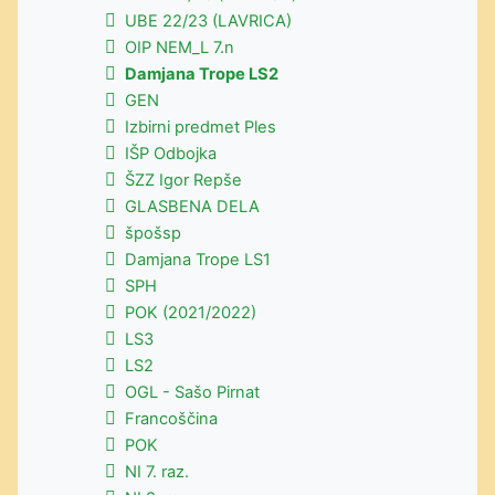
UBE 22/23 (LAVRICA)
OIP NEM_L 7.n
Damjana Trope LS2
GEN
Izbirni predmet Ples
IŠP Odbojka
ŠZZ Igor Repše
GLASBENA DELA
špošsp
Damjana Trope LS1
SPH
POK (2021/2022)
LS3
LS2
OGL - Sašo Pirnat
Francoščina
POK
NI 7. raz.