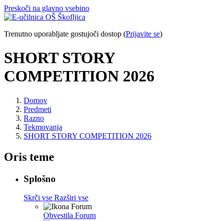
Preskoči na glavno vsebino
Trenutno uporabljate gostujoči dostop (
Prijavite se
)
SHORT STORY
COMPETITION 2026
Domov
Predmeti
Razno
Tekmovanja
SHORT STORY COMPETITION 2026
Oris teme
Splošno
Skrči vse
Razširi vse
Obvestila
Forum