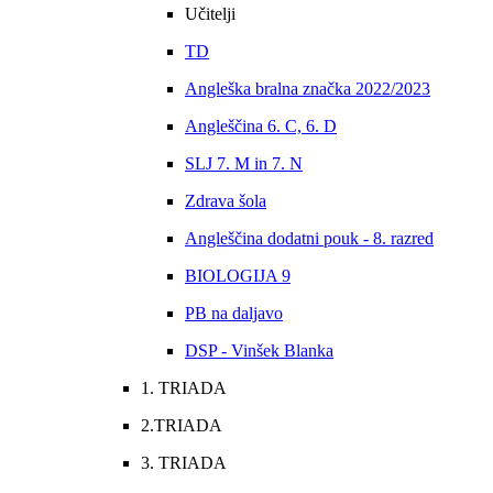
Učitelji
TD
Angleška bralna značka 2022/2023
Angleščina 6. C, 6. D
SLJ 7. M in 7. N
Zdrava šola
Angleščina dodatni pouk - 8. razred
BIOLOGIJA 9
PB na daljavo
DSP - Vinšek Blanka
1. TRIADA
2.TRIADA
3. TRIADA