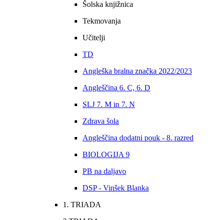
Šolska knjižnica
Tekmovanja
Učitelji
TD
Angleška bralna značka 2022/2023
Angleščina 6. C, 6. D
SLJ 7. M in 7. N
Zdrava šola
Angleščina dodatni pouk - 8. razred
BIOLOGIJA 9
PB na daljavo
DSP - Vinšek Blanka
1. TRIADA