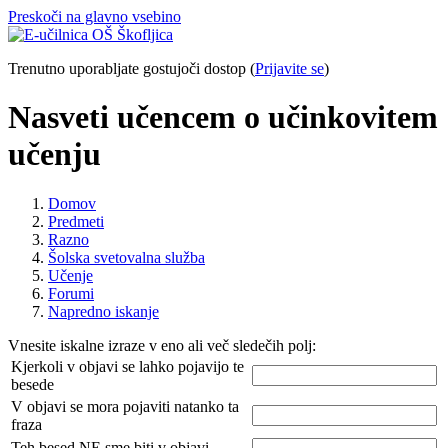
Preskoči na glavno vsebino
Trenutno uporabljate gostujoči dostop (
Prijavite se
)
Nasveti učencem o učinkovitem
učenju
Domov
Predmeti
Razno
Šolska svetovalna služba
Učenje
Forumi
Napredno iskanje
Vnesite iskalne izraze v eno ali več sledečih polj:
Kjerkoli v objavi se lahko pojavijo te
besede
V objavi se mora pojaviti natanko ta
fraza
Teh besed NE sme biti v objavi