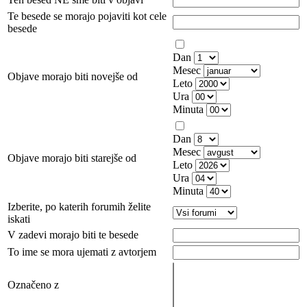
Te besede se morajo pojaviti kot cele
besede
Dan
Mesec
Objave morajo biti novejše od
Leto
Ura
Minuta
Dan
Mesec
Objave morajo biti starejše od
Leto
Ura
Minuta
Izberite, po katerih forumih želite
iskati
V zadevi morajo biti te besede
To ime se mora ujemati z avtorjem
Označeno z