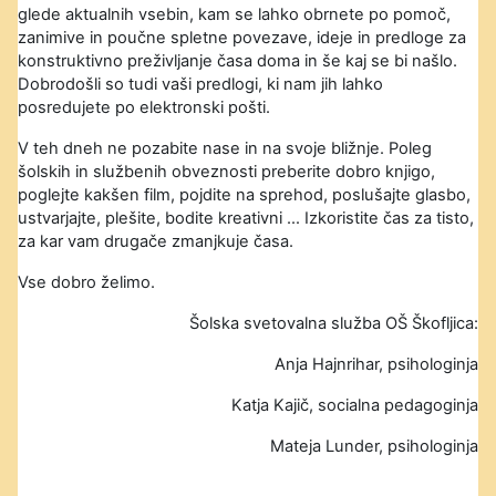
glede aktualnih vsebin, kam se lahko obrnete po pomoč,
zanimive in poučne spletne povezave, ideje in predloge za
konstruktivno preživljanje časa doma in še kaj se bi našlo.
Dobrodošli so tudi vaši predlogi, ki nam jih lahko
posredujete po elektronski pošti.
V teh dneh ne pozabite nase in na svoje bližnje. Poleg
šolskih in službenih obveznosti preberite dobro knjigo,
poglejte kakšen film, pojdite na sprehod, poslušajte glasbo,
ustvarjajte, plešite, bodite kreativni … Izkoristite čas za tisto,
za kar vam drugače zmanjkuje časa.
Vse dobro želimo.
Šolska svetovalna služba OŠ Škofljica:
Anja Hajnrihar, psihologinja
Katja Kajič, socialna pedagoginja
Mateja Lunder, psihologinja