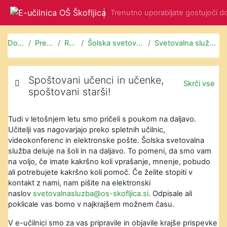
Preskoči na glavno vsebino
Trenutno uporabljate gostujoči d
Domov
Predmeti
Razno
Šolska svetovalna služba
Svetovalna služba na daljavo
Oris teme
Spoštovani učenci in učenke,
Skrči vse
spoštovani starši!
Tudi v letošnjem letu smo pričeli s poukom na daljavo.
Učitelji vas nagovarjajo preko spletnih učilnic,
videokonferenc in elektronske pošte. Šolska svetovalna
služba deluje na šoli in na daljavo. To pomeni, da smo vam
na voljo, če imate kakršno koli vprašanje, mnenje, pobudo
ali potrebujete kakršno koli pomoč. Če želite stopiti v
kontakt z nami, nam pišite na elektronski
naslov
svetovalnasluzba@os-skofljica.si
. Odpisale ali
poklicale vas bomo v najkrajšem možnem času.
V e-učilnici smo za vas pripravile in objavile krajše prispevke