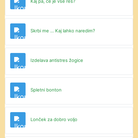
Datoteka
Kaj pa, če je vse res?
Datoteka
Skrbi me ... Kaj lahko naredim?
Datoteka
Izdelava antistres žogice
Datoteka
Spletni bonton
Datoteka
Lonček za dobro voljo