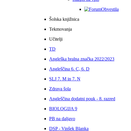
Obvestila
Šolska knjižnica
Tekmovanja
Učitelji
TD
Angleška bralna značka 2022/2023
Angleščina 6. C, 6. D
SLJ 7. M in 7. N
Zdrava šola
Angleščina dodatni pouk - 8. razred
BIOLOGIJA 9
PB na daljavo
DSP - Vinšek Blanka