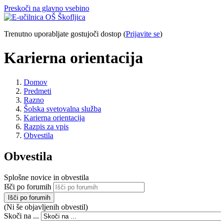
Preskoči na glavno vsebino
Trenutno uporabljate gostujoči dostop (
Prijavite se
)
Karierna orientacija
Domov
Predmeti
Razno
Šolska svetovalna služba
Karierna orientacija
Razpis za vpis
Obvestila
Obvestila
Splošne novice in obvestila
Išči po forumih
Išči po forumih
(Ni še objavljenih obvestil)
Skoči na ...