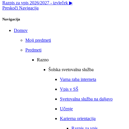
Razpis za vpis 2026/2027 - izvleček ▶︎
Preskoči Navigacija
Navigacija
Domov
Moji predmeti
Predmeti
Razno
Šolska svetovalna služba
Varna raba interneta
Vpis v SŠ
Svetovalna služba na daljavo
Učenje
Karierna orientacija
Razpis za vpis